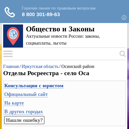
Для любых предложений по сайту: rk-
reestr@cp9.ru
Общество и Законы
Актуальные новости России: законы,
соцвыплаты, льготы
Главная
/
Иркутская область
/
Осинский район
Отделы Росреестра - село Оса
Консультация с юристом
Официальный сайт
На карте
В других городах
Нашли ошибку?