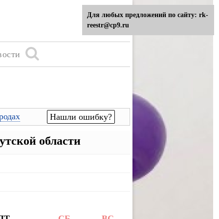
Для любых предложений по сайту: rk-
reestr@cp9.ru
вости
родах
Нашли ошибку?
утской области
ПТ
СБ
ВС