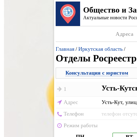
Общество и З
Актуальные новости Росс
Адреса
Главная
/
Иркутская область
/
Отделы Росреестр
Консультация с юристом
Усть-Кутс
1
Адрес
Усть-Кут, улиц
Телефон
телефон отсут
Режим работы
ПН