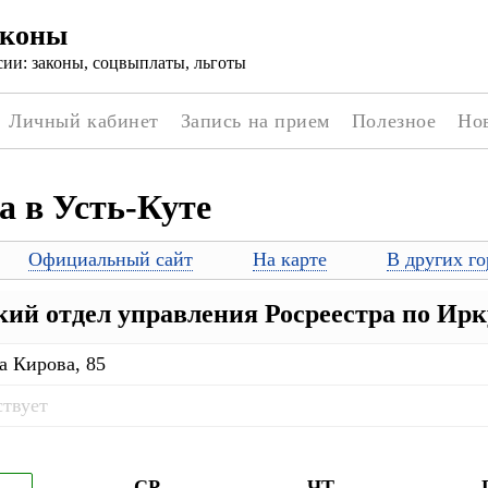
аконы
ии: законы, соцвыплаты, льготы
Личный кабинет
Запись на прием
Полезное
Но
а в Усть-Куте
Официальный сайт
На карте
В других го
кий отдел управления Росреестра по Ирк
а Кирова, 85
ствует
СР
ЧТ