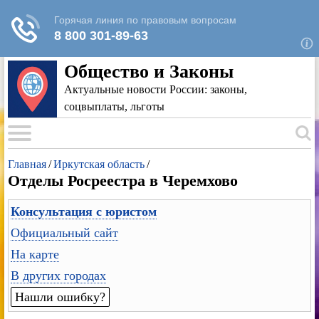
Для любых предложений по сайту: rk-
reestr@cp9.ru
Общество и Законы
Актуальные новости России: законы,
соцвыплаты, льготы
Главная
/
Иркутская область
/
Отделы Росреестра в Черемхово
Консультация с юристом
Официальный сайт
На карте
В других городах
Нашли ошибку?