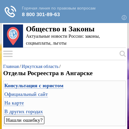
Для любых предложений по сайту: rk-
reestr@cp9.ru
Общество и Законы
Актуальные новости России: законы,
соцвыплаты, льготы
Главная
/
Иркутская область
/
Отделы Росреестра в Ангарске
Консультация с юристом
Официальный сайт
На карте
В других городах
Нашли ошибку?