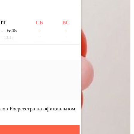
ПТ
СБ
ВС
 - 16:45
-
-
 - 13:15
-
-
лов Росреестра на официальном