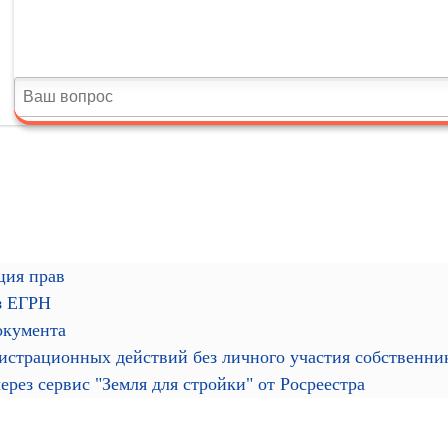
ция прав
з ЕГРН
окумента
гистрационных действий без личного участия собственн
рез сервис "Земля для стройки" от Росреестра