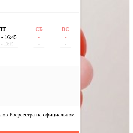
ПТ
СБ
ВС
 - 16:45
-
-
 - 13:15
-
-
лов Росреестра на официальном