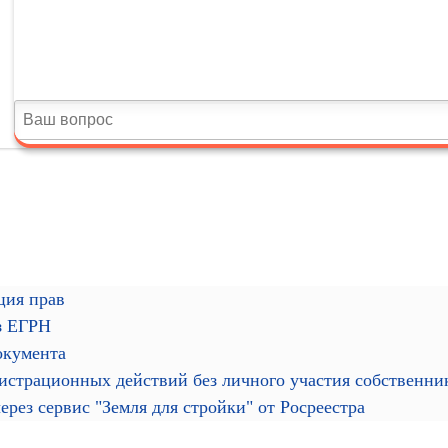
ция прав
з ЕГРН
окумента
гистрационных действий без личного участия собственн
рез сервис "Земля для стройки" от Росреестра