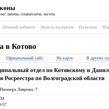
аконы
ии: законы, соцвыплаты, льготы
Личный кабинет
Запись на прием
Полезное
Но
а в Котово
Официальный сайт
На карте
В других го
пальный отдел по Котовскому и Данил
я Росреестра по Волгоградской области
 Пионера Лаврова, 7
-34
0-57