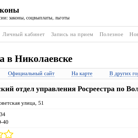
аконы
ии: законы, соцвыплаты, льготы
Личный кабинет
Запись на прием
Полезное
Но
а в Николаевске
Официальный сайт
На карте
В других го
кий отдел управления Росреестра по Вол
оветская улица, 51
-34
9-40