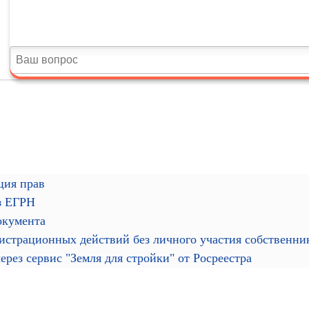
ция прав
з ЕГРН
окумента
гистрационных действий без личного участия собственн
рез сервис "Земля для стройки" от Росреестра