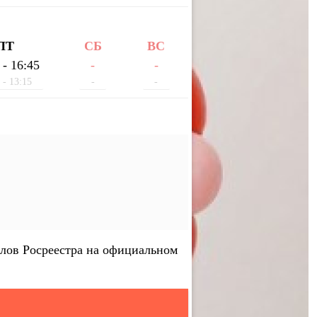
ПТ
СБ
ВС
 - 16:45
-
-
 - 13:15
-
-
лов Росреестра на официальном