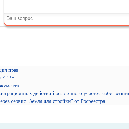
ция прав
з ЕГРН
окумента
гистрационных действий без личного участия собственн
рез сервис "Земля для стройки" от Росреестра