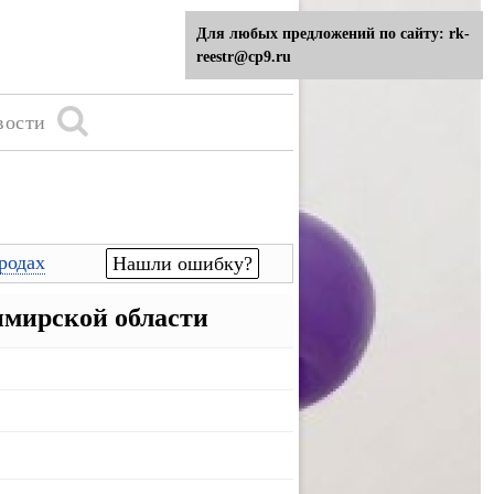
Для любых предложений по сайту: rk-
reestr@cp9.ru
вости
родах
Нашли ошибку?
имирской области