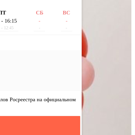
ПТ
СБ
ВС
 - 16:15
-
-
 - 12:45
-
-
лов Росреестра на официальном