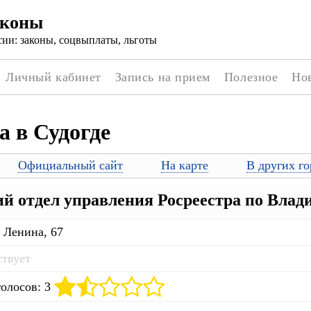
аконы
ии: законы, соцвыплаты, льготы
Личный кабинет
Запись на прием
Полезное
Но
а в Судогде
Официальный сайт
На карте
В других го
ий отдел управления Росреестра по Влад
 Ленина, 67
ствует
голосов: 3