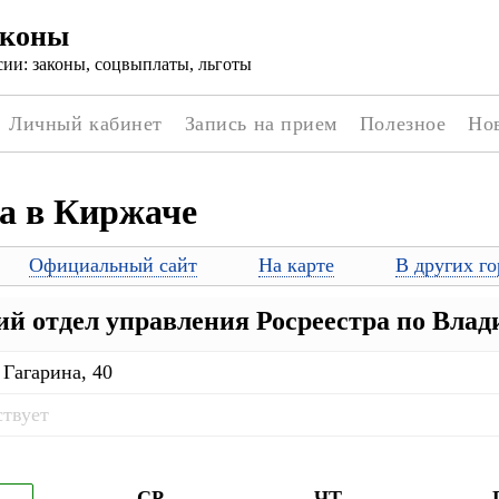
аконы
ии: законы, соцвыплаты, льготы
Личный кабинет
Запись на прием
Полезное
Но
а в Киржаче
Официальный сайт
На карте
В других го
й отдел управления Росреестра по Влад
 Гагарина, 40
ствует
СР
ЧТ