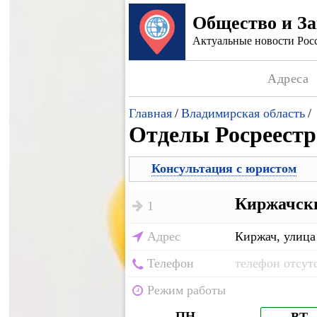
Общество и З
Актуальные новости Росс
Адреса
Главная
/
Владимирская область
/
Отделы Росреестр
Консультация с юристом
Киржачски
1
Адрес
Киржач, улица
Телефон
телефон отсут
Режим работы
ПН