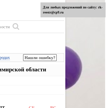
Для любых предложений по сайту: rk-
reestr@cp9.ru
вости
родах
Нашли ошибку?
имирской области
ПТ
СБ
ВС