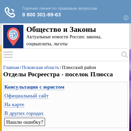
Для любых предложений по сайту: rk-
reestr@cp9.ru
Общество и Законы
Актуальные новости России: законы,
соцвыплаты, льготы
Главная
/
Псковская область
/
Плюсский район
Отделы Росреестра - поселок Плюсса
Консультация с юристом
Официальный сайт
На карте
В других городах
Нашли ошибку?