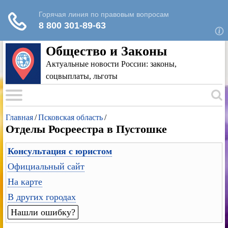
Для любых предложений по сайту: rk-
reestr@cp9.ru
Общество и Законы
Актуальные новости России: законы,
соцвыплаты, льготы
Главная
/
Псковская область
/
Отделы Росреестра в Пустошке
Консультация с юристом
Официальный сайт
На карте
В других городах
Нашли ошибку?