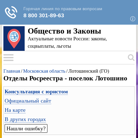
Для любых предложений по сайту: rk-
reestr@cp9.ru
Общество и Законы
Актуальные новости России: законы,
соцвыплаты, льготы
Главная
/
Московская область
/
Лотошинский (ГО)
Отделы Росреестра - поселок Лотошино
Консультация с юристом
Официальный сайт
На карте
В других городах
Нашли ошибку?