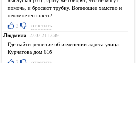
выслушав (!!!) , сразу же говорят, что не могут
помочь, и бросают трубку. Вопиющее хамство и
некомпетентность!
ответить
2
Людмила
27.07.21 13:49
Где найти решение об изменении адреса улица
Курчатова дом 61б
ответить
2