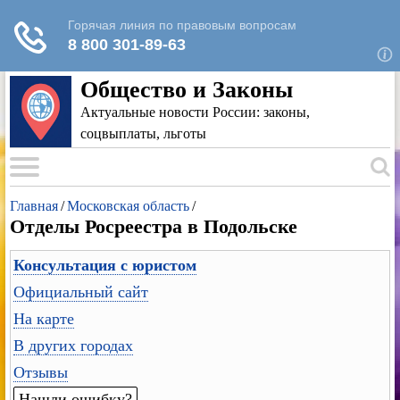
Для любых предложений по сайту: rk-
reestr@cp9.ru
Общество и Законы
Актуальные новости России: законы,
соцвыплаты, льготы
Главная
/
Московская область
/
Отделы Росреестра в Подольске
Консультация с юристом
Официальный сайт
На карте
В других городах
Отзывы
Нашли ошибку?