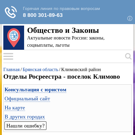
Для любых предложений по сайту: rk-
reestr@cp9.ru
Общество и Законы
Актуальные новости России: законы,
соцвыплаты, льготы
Главная
/
Брянская область
/
Климовский район
Отделы Росреестра - поселок Климово
Консультация с юристом
Официальный сайт
На карте
В других городах
Нашли ошибку?