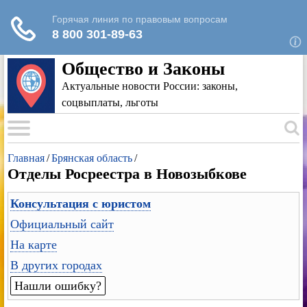
Для любых предложений по сайту: rk-
reestr@cp9.ru
Общество и Законы
Актуальные новости России: законы,
соцвыплаты, льготы
Главная
/
Брянская область
/
Отделы Росреестра в Новозыбкове
Консультация с юристом
Официальный сайт
На карте
В других городах
Нашли ошибку?