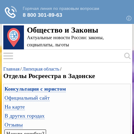
Для любых предложений по сайту: rk-
reestr@cp9.ru
Общество и Законы
Актуальные новости России: законы,
соцвыплаты, льготы
Главная
/
Липецкая область
/
Отделы Росреестра в Задонске
Консультация с юристом
Официальный сайт
На карте
В других городах
Отзывы
Нашли ошибку?