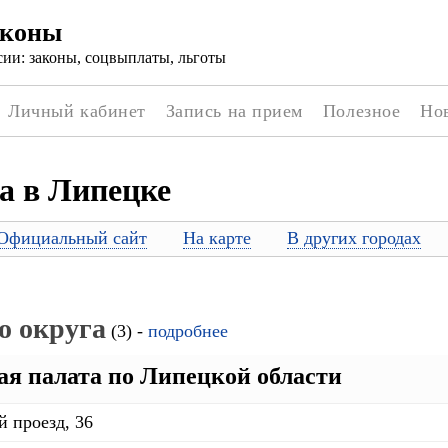
аконы
ии: законы, соцвыплаты, льготы
Личный кабинет
Запись на прием
Полезное
Но
а в Липецке
Официальный сайт
На карте
В других городах
о округа
(3) -
подробнее
ая палата по Липецкой области
й проезд, 36