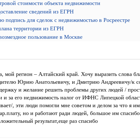
тровой стоимости объекта недвижимости
доставление сведений из ЕГРН
ю подпись для сделок с недвижимостью в Росреестре
плана территории из ЕГРН
звозмездное пользование в Москве
а, мой регион – Алтайский край. Хочу выразить слова б
водителю Юрию Анатольевичу, и Дмитрию Андреевичу/к 
держку и желание решить проблемы других людей / просто
и и за его недвижимость налог от ИФНС Липецкой обла
ывает/, эти люди помогли мне советом и делом за что я им
ар.плату, но и работают ради людей, большое им спасиб
оложительный результат,еще раз спасибо