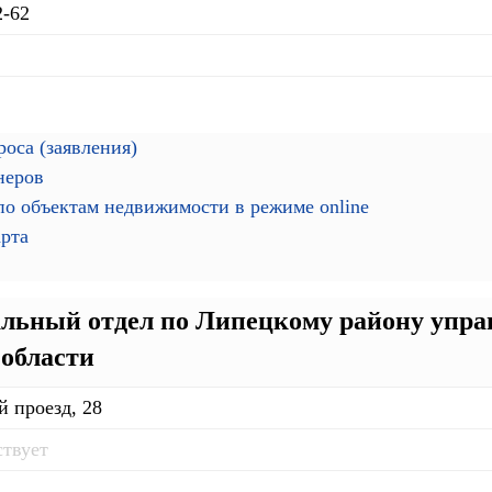
2-62
оса (заявления)
неров
о объектам недвижимости в режиме online
арта
ьный отдел по Липецкому району управ
области
й проезд, 28
ствует