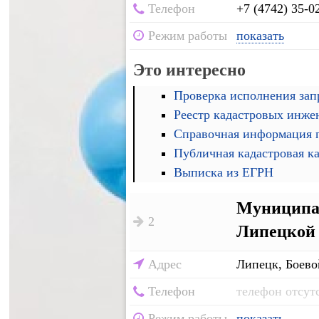
Телефон
+7 (4742) 35-0
Режим работы
показать
Это интересно
Проверка исполнения запр
Реестр кадастровых инже
Справочная информация п
Публичная кадастровая к
Выписка из ЕГРН
Муниципал
2
Липецкой 
Адрес
Липецк, Боево
Телефон
телефон отсут
Режим работы
показать