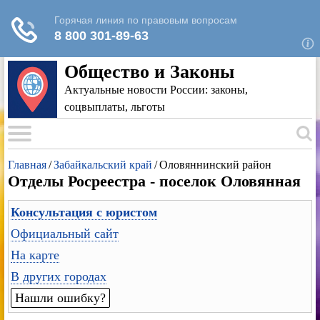
Для любых предложений по сайту: rk-
reestr@cp9.ru
Общество и Законы
Актуальные новости России: законы,
соцвыплаты, льготы
Главная
/
Забайкальский край
/
Оловяннинский район
Отделы Росреестра - поселок Оловянная
Консультация с юристом
Официальный сайт
На карте
В других городах
Нашли ошибку?