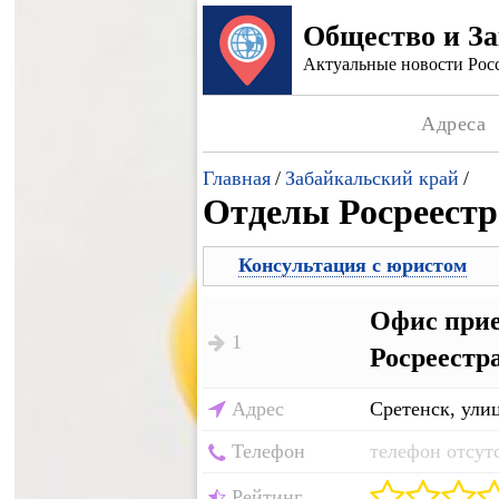
Общество и З
Актуальные новости Росс
Адреса
Главная
/
Забайкальский край
/
Отделы Росреестр
Консультация с юристом
Офис прие
1
Росреестр
Адрес
Сретенск, улиц
Телефон
телефон отсут
Рейтинг