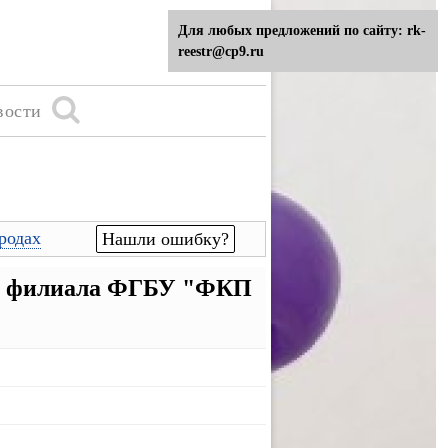
Для любых предложений по сайту: rk-
reestr@cp9.ru
вости
родах
Нашли ошибку?
ла филиала ФГБУ "ФКП