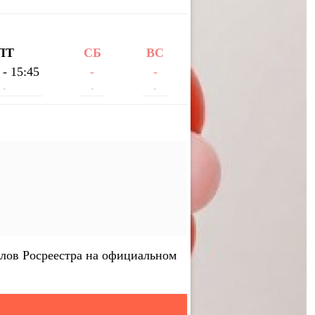
ПТ
СБ
ВС
 - 15:45
-
-
-
-
-
лов Росреестра на официальном