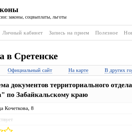
аконы
ии: законы, соцвыплаты, льготы
Личный кабинет
Запись на прием
Полезное
Но
а в Сретенске
Официальный сайт
На карте
В других го
ма документов территориального отде
а" по Забайкальскому краю
а Кочеткова, 8
ствует