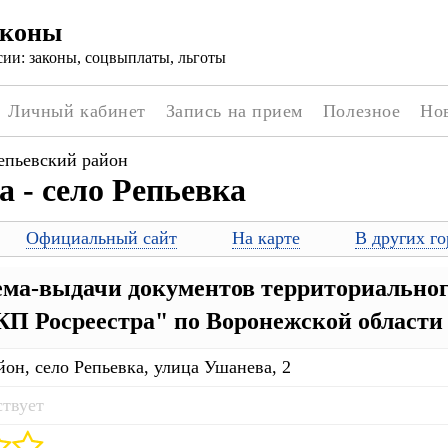
аконы
ии: законы, соцвыплаты, льготы
Личный кабинет
Запись на прием
Полезное
Но
епьевский район
 - село Репьевка
Официальный сайт
На карте
В других го
ма-выдачи документов территориальног
 Росреестра" по Воронежской области
йон, село Репьевка, улица Ушанева, 2
ствует