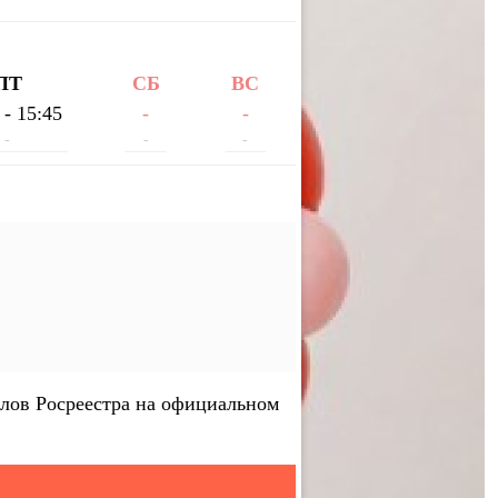
ПТ
СБ
ВС
 - 15:45
-
-
-
-
-
лов Росреестра на официальном