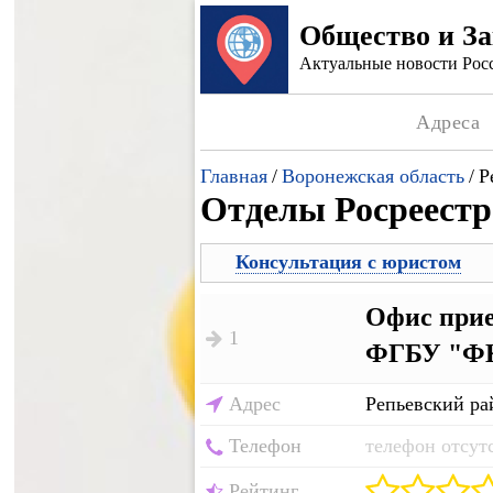
Общество и З
Актуальные новости Росс
Адреса
Главная
/
Воронежская область
/
Р
Отделы Росреестра
Консультация с юристом
Офис прие
1
ФГБУ "ФКП
Адрес
Репьевский ра
Телефон
телефон отсут
Рейтинг