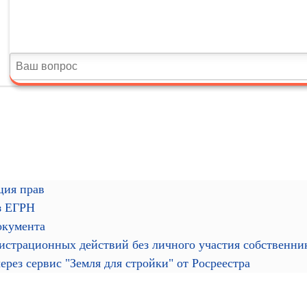
ция прав
з ЕГРН
окумента
гистрационных действий без личного участия собственн
рез сервис "Земля для стройки" от Росреестра