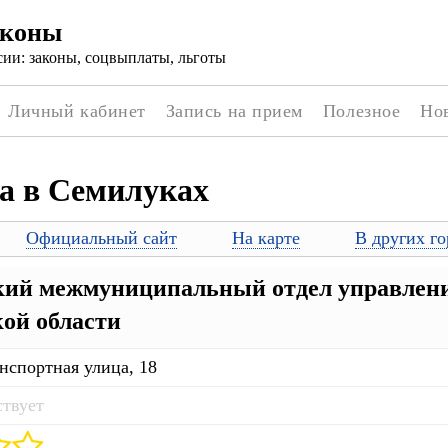
аконы
ии: законы, соцвыплаты, льготы
Личный кабинет
Запись на прием
Полезное
Но
а в Семилуках
Официальный сайт
На карте
В других го
ий межмуниципальный отдел управлени
ой области
нспортная улица, 18
ствует