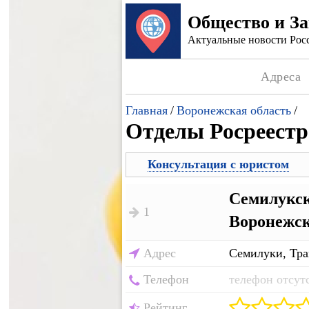
Общество и З
Актуальные новости Росс
Адреса
Главная
/
Воронежская область
/
Отделы Росреестр
Консультация с юристом
Семилукск
1
Воронежск
Адрес
Семилуки, Тра
Телефон
телефон отсут
Рейтинг