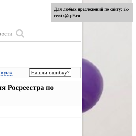
Для любых предложений по сайту: rk-
reestr@cp9.ru
вости
родах
Нашли ошибку?
я Росреестра по