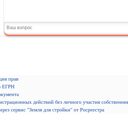
ция прав
з ЕГРН
окумента
гистрационных действий без личного участия собственн
рез сервис "Земля для стройки" от Росреестра