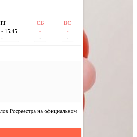
ПТ
СБ
ВС
 - 15:45
-
-
-
-
-
лов Росреестра на официальном