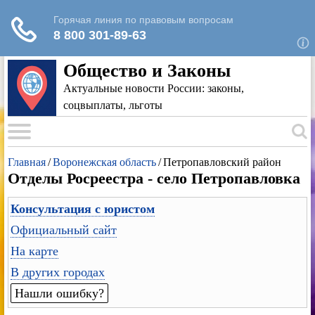
Для любых предложений по сайту: rk-
reestr@cp9.ru
Общество и Законы
Актуальные новости России: законы,
соцвыплаты, льготы
Главная
/
Воронежская область
/
Петропавловский район
Отделы Росреестра - село Петропавловка
Консультация с юристом
Официальный сайт
На карте
В других городах
Нашли ошибку?