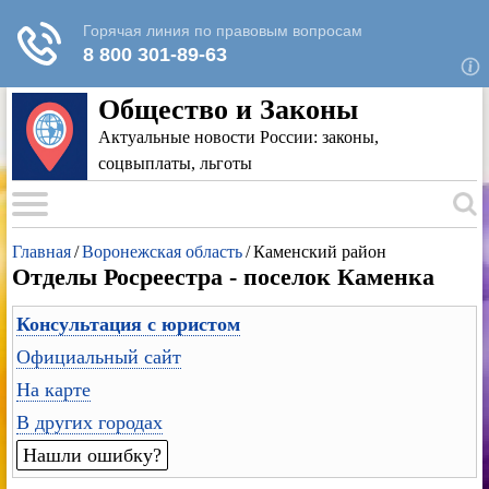
Для любых предложений по сайту: rk-
reestr@cp9.ru
Общество и Законы
Актуальные новости России: законы,
соцвыплаты, льготы
Главная
/
Воронежская область
/
Каменский район
Отделы Росреестра - поселок Каменка
Консультация с юристом
Официальный сайт
На карте
В других городах
Нашли ошибку?