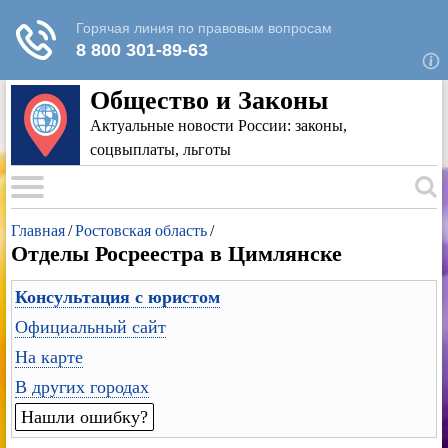
Для любых предложений по сайту: rk-
reestr@cp9.ru
Общество и Законы
Актуальные новости России: законы,
соцвыплаты, льготы
Главная
/
Ростовская область
/
Отделы Росреестра в Цимлянске
Консультация с юристом
Официальный сайт
На карте
В других городах
Нашли ошибку?