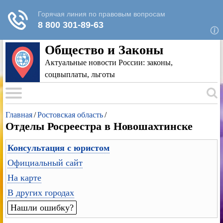
Для любых предложений по сайту: rk-
reestr@cp9.ru
Общество и Законы
Актуальные новости России: законы,
соцвыплаты, льготы
Главная
/
Ростовская область
/
Отделы Росреестра в Новошахтинске
Консультация с юристом
Официальный сайт
На карте
В других городах
Нашли ошибку?