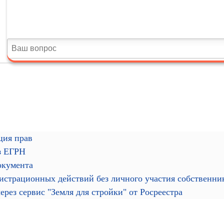
ция прав
з ЕГРН
окумента
гистрационных действий без личного участия собственн
рез сервис "Земля для стройки" от Росреестра