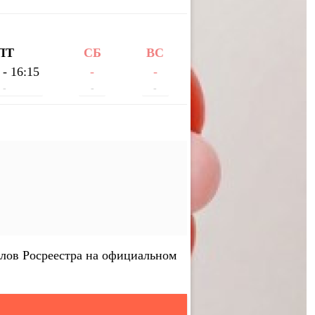
ПТ
СБ
ВС
 - 16:15
-
-
-
-
-
лов Росреестра на официальном