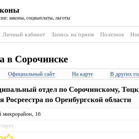
аконы
ии: законы, соцвыплаты, льготы
Личный кабинет
Запись на прием
Полезное
Но
а в Сорочинске
Официальный сайт
На карте
В других го
пальный отдел по Сорочинскому, Тоцк
я Росреестра по Оренбургской области
й микрорайон, 1б
ствует