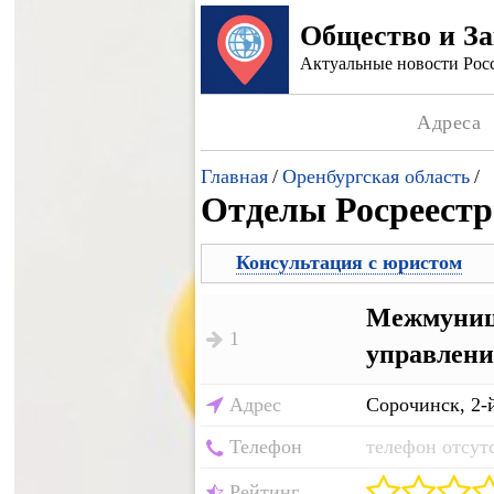
Общество и З
Актуальные новости Росс
Адреса
Главная
/
Оренбургская область
/
Отделы Росреестр
Консультация с юристом
Межмуници
1
управлени
Адрес
Сорочинск, 2-
Телефон
телефон отсут
Рейтинг