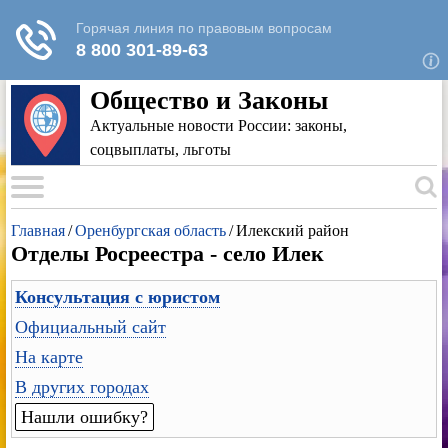
Для любых предложений по сайту: rk-
reestr@cp9.ru
Общество и Законы
Актуальные новости России: законы,
соцвыплаты, льготы
Главная
/
Оренбургская область
/
Илекский район
Отделы Росреестра - село Илек
Консультация с юристом
Официальный сайт
На карте
В других городах
Нашли ошибку?