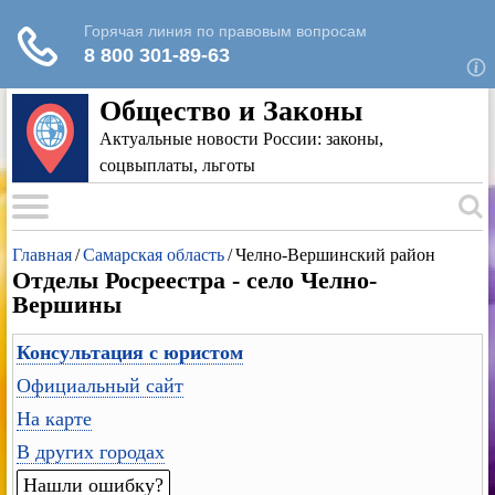
Для любых предложений по сайту: rk-
reestr@cp9.ru
Общество и Законы
Актуальные новости России: законы,
соцвыплаты, льготы
Главная
/
Самарская область
/
Челно-Вершинский район
Отделы Росреестра - село Челно-
Вершины
Консультация с юристом
Официальный сайт
На карте
В других городах
Нашли ошибку?