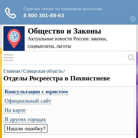
Для любых предложений по сайту: rk-
reestr@cp9.ru
Общество и Законы
Актуальные новости России: законы,
соцвыплаты, льготы
Главная
/
Самарская область
/
Отделы Росреестра в Похвистневе
Консультация с юристом
Официальный сайт
На карте
В других городах
Нашли ошибку?