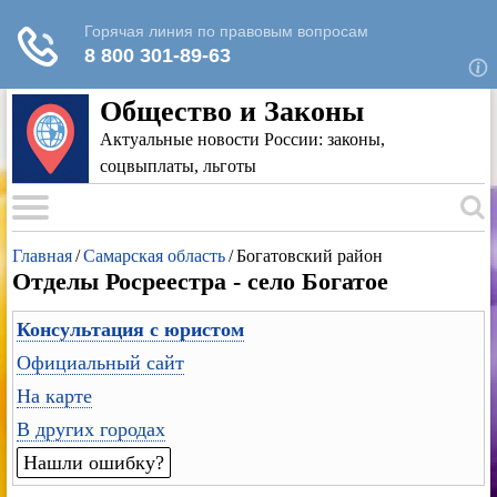
Для любых предложений по сайту: rk-
reestr@cp9.ru
Общество и Законы
Актуальные новости России: законы,
соцвыплаты, льготы
Главная
/
Самарская область
/
Богатовский район
Отделы Росреестра - село Богатое
Консультация с юристом
Официальный сайт
На карте
В других городах
Нашли ошибку?