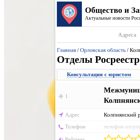
Общество и З
Актуальные новости Росс
Адреса
Главная
/
Орловская область
/
Кол
Отделы Росреестр
Консультация с юристом
Межмуници
1
Колпнянск
Адрес
Колпнянский р
Телефон
телефон отсут
Рейтинг