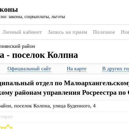
аконы
ии: законы, соцвыплаты, льготы
Личный кабинет
Запись на прием
Полезное
Но
пнянский район
а - поселок Колпна
Официальный сайт
На карте
В других го
пальный отдел по Малоархангельскому
ому районам управления Росреестра по 
айон, поселок Колпна, улица Буденного, 4
ствует