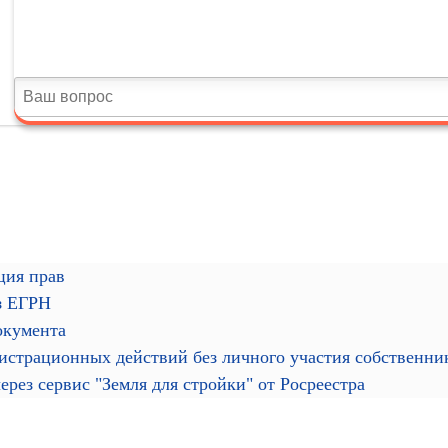
ция прав
з ЕГРН
окумента
гистрационных действий без личного участия собственн
рез сервис "Земля для стройки" от Росреестра