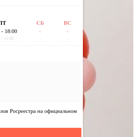
ПТ
СБ
ВС
 - 18:00
-
-
 - 13:45
-
-
лов Росреестра на официальном