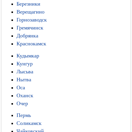
Березники
Верещагино
Горнозаводск
Гремячинск
Добрянка
Краснокамск
Кудымкар
Кунгур
Лысьва
Нытва
Оса
Оханск
Очер
Пермь
Соликамск
Чайковский