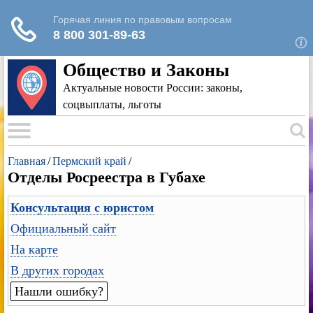
Для любых предложений по сайту: rk-
reestr@cp9.ru
Общество и Законы
Актуальные новости России: законы,
соцвыплаты, льготы
Главная
/
Пермский край
/
Отделы Росреестра в Губахе
Консультация с юристом
Официальный сайт
На карте
В других городах
Нашли ошибку?