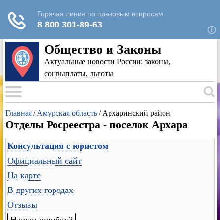
Для любых предложений по сайту: rk-
reestr@cp9.ru
Общество и Законы
Актуальные новости России: законы,
соцвыплаты, льготы
Главная
/
Амурская область
/
Архаринский район
Отделы Росреестра - поселок Архара
Консультация с юристом
Официальный сайт
На карте
В других городах
Отзывы
Нашли ошибку?