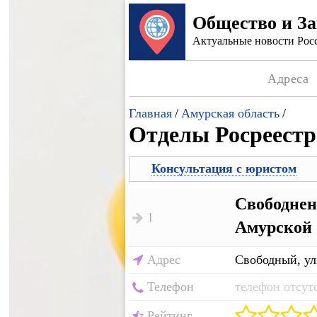
Общество и З
Актуальные новости Росс
Адреса
Главная
/
Амурская область
/
Отделы Росреестр
Консультация с юристом
Свободнен
1
Амурской 
Адрес
Свободный, ул
Телефон
телефон отсут
Рейтинг