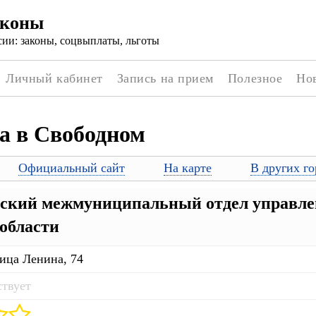
аконы
ии: законы, соцвыплаты, льготы
Личный кабинет
Запись на прием
Полезное
Но
а в Свободном
Официальный сайт
На карте
В других го
ский межмуниципальный отдел управлен
области
ица Ленина, 74
ствует