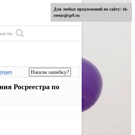
Для любых предложений по сайту: rk-
reestr@cp9.ru
вости
родах
Нашли ошибку?
ия Росреестра по