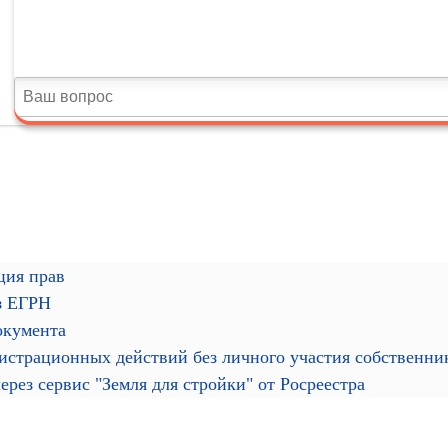
ция прав
з ЕГРН
окумента
гистрационных действий без личного участия собственн
рез сервис "Земля для стройки" от Росреестра