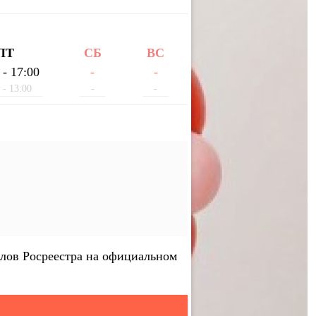
ПТ
СБ
ВС
 - 17:00
-
-
 - 13:00
-
-
лов Росреестра на официальном