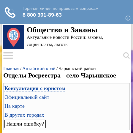
Для любых предложений по сайту: rk-
reestr@cp9.ru
Общество и Законы
Актуальные новости России: законы,
соцвыплаты, льготы
Главная
/
Алтайский край
/
Чарышский район
Отделы Росреестра - село Чарышское
Консультация с юристом
Официальный сайт
На карте
В других городах
Нашли ошибку?