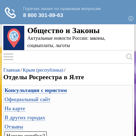
Для любых предложений по сайту: rk-
reestr@cp9.ru
Общество и Законы
Актуальные новости России: законы,
соцвыплаты, льготы
Главная
/
Крым (республика)
/
Отделы Росреестра в Ялте
Консультация с юристом
Официальный сайт
На карте
В других городах
Отзывы
Нашли ошибку?