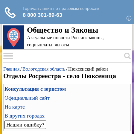
Для любых предложений по сайту: rk-
reestr@cp9.ru
Общество и Законы
Актуальные новости России: законы,
соцвыплаты, льготы
Главная
/
Вологодская область
/
Нюксенский район
Отделы Росреестра - село Нюксеница
Консультация с юристом
Официальный сайт
На карте
В других городах
Нашли ошибку?