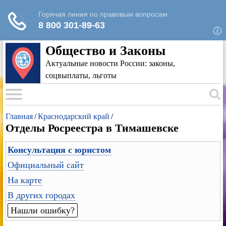
Для любых предложений по сайту: rk-
reestr@cp9.ru
Общество и Законы
Актуальные новости России: законы,
соцвыплаты, льготы
Главная
/
Краснодарский край
/
Отделы Росреестра в Тимашевске
Консультация с юристом
Официальный сайт
На карте
В других городах
Нашли ошибку?