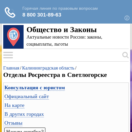
Для любых предложений по сайту: rk-
reestr@cp9.ru
Общество и Законы
Актуальные новости России: законы,
соцвыплаты, льготы
Главная
/
Калининградская область
/
Отделы Росреестра в Светлогорске
Консультация с юристом
Официальный сайт
На карте
В других городах
Отзывы
Нашли ошибку?