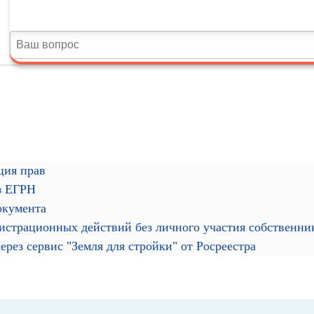
ция прав
з ЕГРН
окумента
гистрационных действий без личного участия собственн
рез сервис "Земля для стройки" от Росреестра