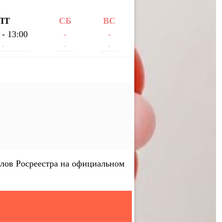
ПТ
СБ
ВС
 - 13:00
-
-
-
-
-
лов Росреестра на официальном