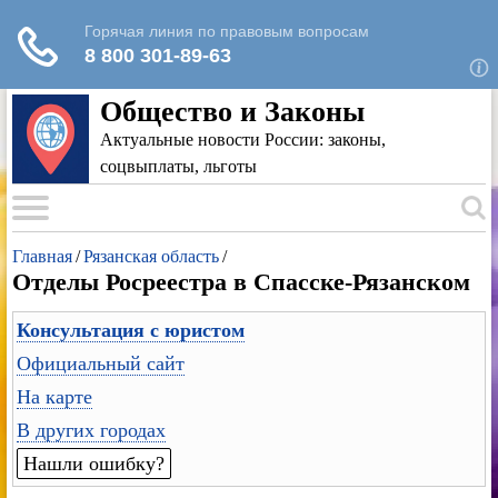
Для любых предложений по сайту: rk-
reestr@cp9.ru
Общество и Законы
Актуальные новости России: законы,
соцвыплаты, льготы
Главная
/
Рязанская область
/
Отделы Росреестра в Спасске-Рязанском
Консультация с юристом
Официальный сайт
На карте
В других городах
Нашли ошибку?