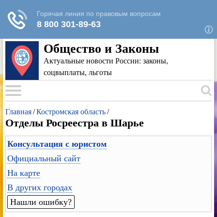
Для любых предложений по сайту: rk-
reestr@cp9.ru
Общество и Законы
Актуальные новости России: законы,
соцвыплаты, льготы
Главная
/
Костромская область
/
Отделы Росреестра в Шарье
Консультация с юристом
Официальный сайт
На карте
В других городах
Нашли ошибку?