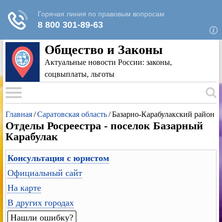
Для любых предложений по сайту: rk-
reestr@cp9.ru
Общество и Законы
Актуальные новости России: законы,
соцвыплаты, льготы
Главная
/
Саратовская область
/
Базарно-Карабулакский район
Отделы Росреестра - поселок Базарный
Карабулак
Консультация с юристом
Официальный сайт
На карте
В других городах
Нашли ошибку?