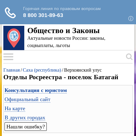
Для любых предложений по сайту: rk-
reestr@cp9.ru
Общество и Законы
Актуальные новости России: законы,
соцвыплаты, льготы
Главная
/
Саха (республика)
/
Верхоянский улус
Отделы Росреестра - поселок Батагай
Консультация с юристом
Официальный сайт
На карте
В других городах
Нашли ошибку?