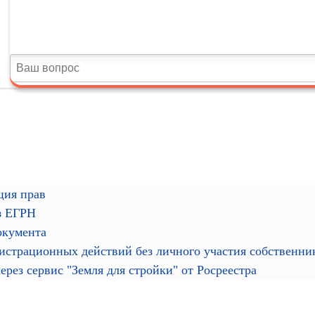
ция прав
з ЕГРН
окумента
гистрационных действий без личного участия собственн
рез сервис "Земля для стройки" от Росреестра