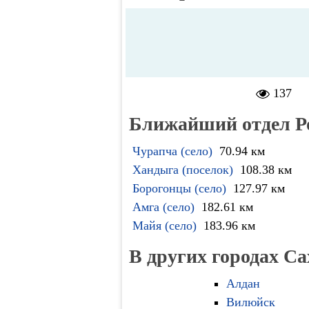
137
Ближайший отдел Р
Чурапча (село)
70.94 км
Хандыга (поселок)
108.38 км
Борогонцы (село)
127.97 км
Амга (село)
182.61 км
Майя (село)
183.96 км
В других городах Са
Алдан
Вилюйск