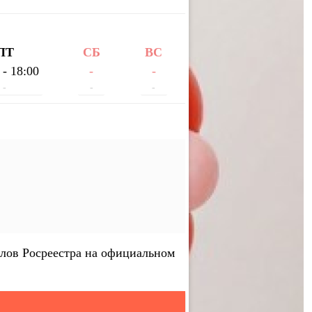
ПТ
СБ
ВС
 - 18:00
-
-
-
-
-
лов Росреестра на официальном