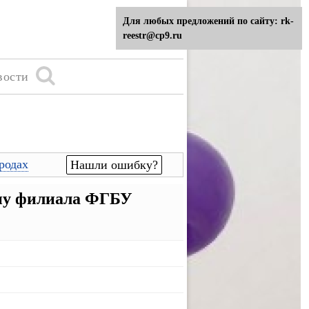
Для любых предложений по сайту: rk-
reestr@cp9.ru
вости
родах
Нашли ошибку?
ону филиала ФГБУ