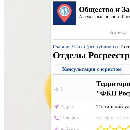
Общество и З
Актуальные новости Росс
Адреса
Главная
/
Саха (республика)
/
Татт
Отделы Росреестр
Консультация с юристом
Территори
1
"ФКП Роср
Адрес
Таттинский ул
Телефон
телефон отсут
Рейтинг