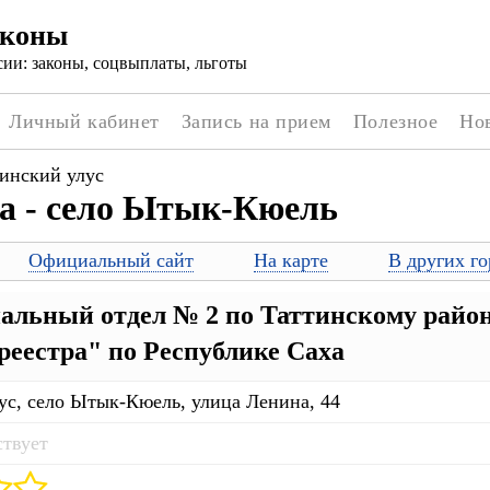
аконы
ии: законы, соцвыплаты, льготы
Личный кабинет
Запись на прием
Полезное
Но
инский улус
а - село Ытык-Кюель
Официальный сайт
На карте
В других го
альный отдел № 2 по Таттинскому рай
еестра" по Республике Саха
ус, село Ытык-Кюель, улица Ленина, 44
ствует