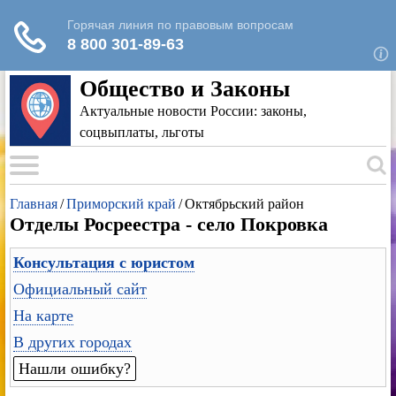
Для любых предложений по сайту: rk-
reestr@cp9.ru
Общество и Законы
Актуальные новости России: законы,
соцвыплаты, льготы
Главная
/
Приморский край
/
Октябрьский район
Отделы Росреестра - село Покровка
Консультация с юристом
Официальный сайт
На карте
В других городах
Нашли ошибку?