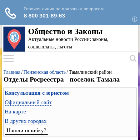
Для любых предложений по сайту: rk-
reestr@cp9.ru
Общество и Законы
Актуальные новости России: законы,
соцвыплаты, льготы
Главная
/
Пензенская область
/
Тамалинский район
Отделы Росреестра - поселок Тамала
Консультация с юристом
Официальный сайт
На карте
В других городах
Нашли ошибку?