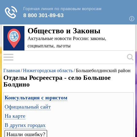
Для любых предложений по сайту: rk-
reestr@cp9.ru
Общество и Законы
Актуальные новости России: законы,
соцвыплаты, льготы
Главная
/
Нижегородская область
/
Большеболдинский район
Отделы Росреестра - село Большое
Болдино
Консультация с юристом
Официальный сайт
На карте
В других городах
Нашли ошибку?