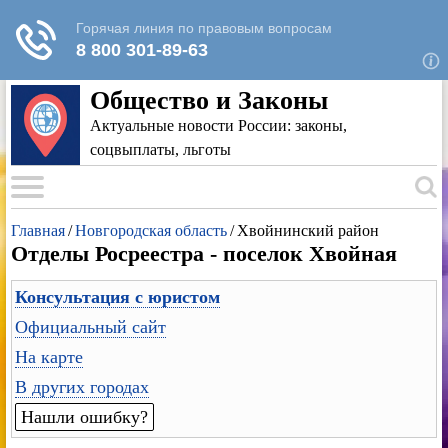
Для любых предложений по сайту: rk-
reestr@cp9.ru
Общество и Законы
Актуальные новости России: законы,
соцвыплаты, льготы
Главная
/
Новгородская область
/
Хвойнинский район
Отделы Росреестра - поселок Хвойная
Консультация с юристом
Официальный сайт
На карте
В других городах
Нашли ошибку?