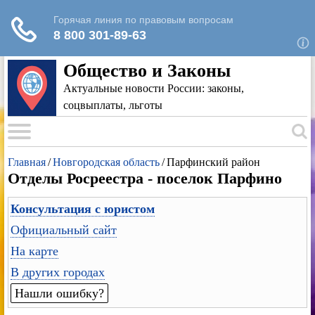
Для любых предложений по сайту: rk-
reestr@cp9.ru
Общество и Законы
Актуальные новости России: законы,
соцвыплаты, льготы
Главная
/
Новгородская область
/
Парфинский район
Отделы Росреестра - поселок Парфино
Консультация с юристом
Официальный сайт
На карте
В других городах
Нашли ошибку?